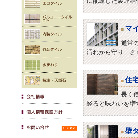
に配慮した裏連結
マ
通常
汚れから守り、さ
住
長く
経ると味わいを増
壁