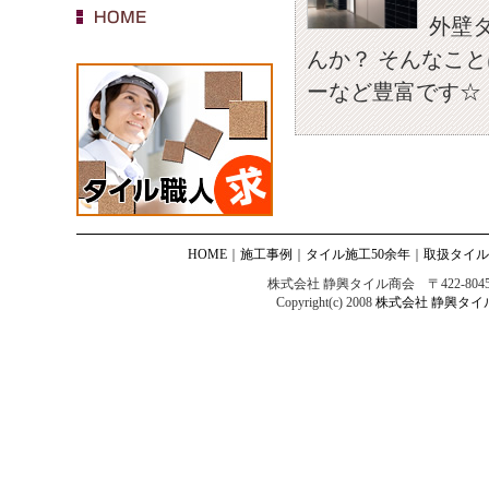
外壁
んか？ そんなこ
ーなど豊富です☆
HOME
｜
施工事例
｜
タイル施工50余年
｜
取扱タイル
株式会社 静興タイル商会 〒422-8045 
Copyright(c) 2008
株式会社 静興タイ